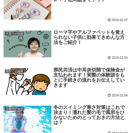
2024.02.07
ローマ字やアルファベットを覚え
子育ての知恵
られない子供に効果てきめんな方
法をご紹介！
2024.02.04
県民共済は中耳炎切開で保険金が
子育ての知恵
支払われます！実際の体験談をも
とに手続きの流れをお伝えしてい
きます
2024.02.04
冬のスイミング寒さ対策はこれで
子育ての知恵
決まり！濡れた髪の毛で風邪をひ
かないためのとっておきの方法と
は？
2024.02.04