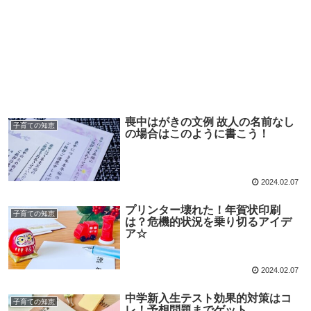
喪中はがきの文例 故人の名前なし
子育ての知恵
の場合はこのように書こう！
2024.02.07
プリンター壊れた！年賀状印刷
子育ての知恵
は？危機的状況を乗り切るアイデ
ア☆
2024.02.07
中学新入生テスト効果的対策はコ
子育ての知恵
レ！予想問題までゲット