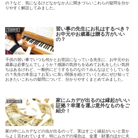
の？など、気になるけどなかなか人に聞きづらいこれらの疑問を分か
りやすく解説してみました。
習い事の先生にお礼はするべき？
冠婚葬祭
お中元やお歳暮は贈る方がいい
の？
子供の習い事でいつも何かとお世話になっている先生に、お中元やお
歳暮は必要なんでしょうか？感謝の気持ちを込めてお礼をしたい気持
ちはあるけれど、一般的にどうするものなの？みんなはどうしている
の？先生の本音は？お互いに良い関係を続けていくためにぜひ知って
おきたいこれらの疑問について、分かりやすくまとめてみました。
家にムカデが出るのは縁起がいい
生活の知恵
証拠？幸運を運ぶ意外なものをご
紹介！
家の中にムカデなどの虫が出るのって、実はすごく縁起がいいと昔か
らよく言われています。特にムカデの場合は、金運・財運のほかに夫