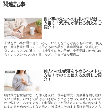
関連記事
習い事の先生へのお礼の手紙はこ
冠婚葬祭
う書く！気持ちが伝わる例文をご
紹介！
子供を習い事に通わせていると、いろんなことがあるものです。 例え
ば、書道教室に通っている子どもの作品が、書道展覧会で入選した、
ダンスレッスンに通っている小学生の女の子が、中学受験のためしば
らくレッスンをお休みする、など、さまざまな場面...
仲人へのお歳暮をやめるベストな
冠婚葬祭
方法！そのまま使える文例もご紹
介！
結婚式でお世話になった仲人さんに、長年お中元・お歳暮を贈り続け
ている場合、いつまで続けるべきなのか？どうやってやめたらいいの
か？悩むところですよね。お世話になった仲人さんに失礼のないよう
にやめるためのベストな方法と、挨拶状にそのまま書ける例文ととも