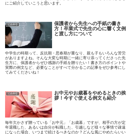
にご紹介していこうと思います。
保護者から先生への手紙の書き
冠婚葬祭
方！卒業式で先生の心に響く文例
と渡し方について
中学生の時期って、反抗期・思春期が重なり、親も子もいろんな苦労
がありますよね。そんな大変な時期に一緒に寄り添ってくださった先
生方に、保護者からぜひ感謝の手紙を贈りたい！書き方のポイントや
実際の例文など、必要なことがすべて分かるこの記事をぜひ参考にし
てみてくださいね！
お中元やお歳暮をやめるときの挨
冠婚葬祭
拶！今すぐ使える例文も紹介
毎年欠かさず贈っている「お中元」「お歳暮」ですが、相手の方が定
年退職した、あるいは自分が転職した、引越しなど様々な事情で疎遠
になった場合、いつまで続けるべきなのか？どんな風にやめたらいい